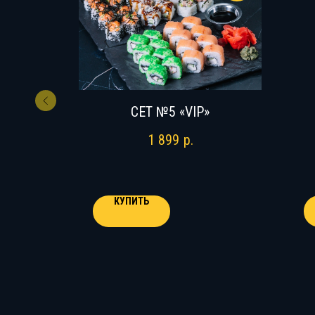
СЕТ №5 «VIP»
Й
1 899
р.
КУПИТЬ